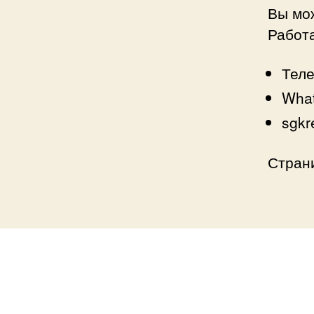
Вы мо
Работа
Теле
What
sgkr
Стран